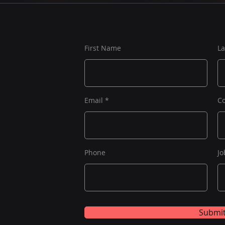
First Name
L
Email
C
Phone
Jo
Submi