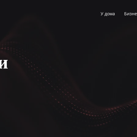
У дома
Бизне
и