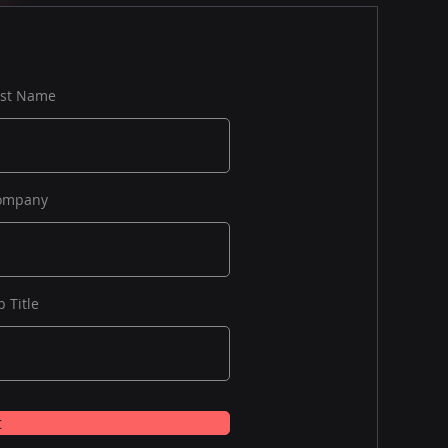
ast Name
ompany
b Title
t